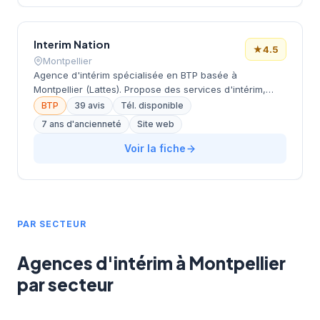
électromécanicien, technicien maintenance) et dispose
d'un partenariat avec Pôle Emploi.
Interim Nation
★
4.5
Montpellier
Agence d'intérim spécialisée en BTP basée à
Montpellier (Lattes). Propose des services d'intérim,
CDD et CDI. Dispose d'une expertise métier et d'une
BTP
39 avis
Tél. disponible
gestion administrative digitalisée. Partie du groupe
7 ans d'ancienneté
Site web
BELVEDIA, acteur majeur en RH avec plus de 50 ans
d'expérience. A réalisé plus de 1400 dossiers depuis
Voir la fiche
avril 2019.
PAR SECTEUR
Agences d'intérim à Montpellier
par secteur