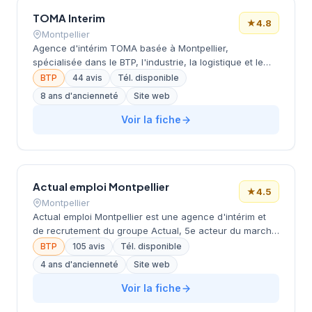
TOMA Interim
★
4.8
Montpellier
Agence d'intérim TOMA basée à Montpellier,
spécialisée dans le BTP, l'industrie, la logistique et le
tertiaire. Propose des offres en intérim, CDD et CDI.
BTP
44 avis
Tél. disponible
Équipe de 4 consultants. Note Google 4.8/5.
8 ans d'ancienneté
Site web
Voir la fiche
Actual emploi Montpellier
★
4.5
Montpellier
Actual emploi Montpellier est une agence d'intérim et
de recrutement du groupe Actual, 5e acteur du marché
du travail en France. Elle propose des solutions
BTP
105 avis
Tél. disponible
d'intérim, de CDI, de portage salarial, d'intérim
4 ans d'ancienneté
Site web
d'insertion, ainsi que des services de formation et
d'accompagnement à l'intégration. L'agence publie des
Voir la fiche
offres d'emploi variées (responsable sécurité, maçon,