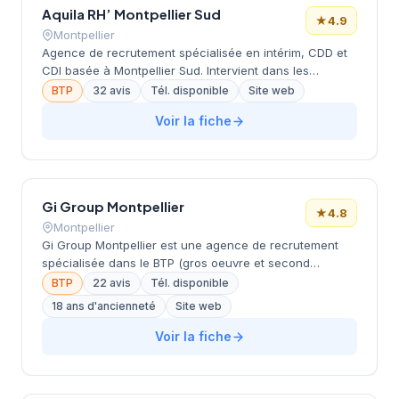
Aquila RH’ Montpellier Sud
★
4.9
Montpellier
Agence de recrutement spécialisée en intérim, CDD et
CDI basée à Montpellier Sud. Intervient dans les
domaines du Bâtiment & Travaux Publics, Transport,
BTP
32 avis
Tél. disponible
Site web
Logistique & Manutention, Industrie & Maintenance, et
Voir la fiche
Tertiaire/Commerce/Distribution. Recrute des profils de
niveau CAP à Bac. Note Google très élevée (4.9/5).
Gi Group Montpellier
★
4.8
Montpellier
Gi Group Montpellier est une agence de recrutement
spécialisée dans le BTP (gros oeuvre et second
oeuvre), l'industrie, la logistique et le transport. Elle
BTP
22 avis
Tél. disponible
propose des contrats en intérim, CDD, CDI et CDII.
18 ans d'ancienneté
Site web
L'agence offre également des formations qualifiantes et
collabore avec les structures locales de l'emploi.
Voir la fiche