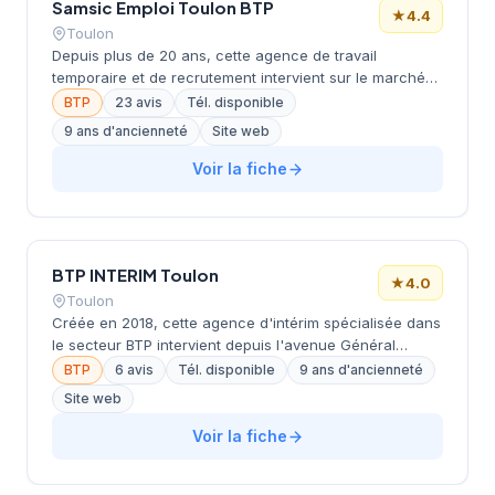
Samsic Emploi Toulon BTP
★
4.4
Toulon
Depuis plus de 20 ans, cette agence de travail
temporaire et de recrutement intervient sur le marché
de l'emploi toulonnais depuis ses locaux de l'avenue
BTP
23 avis
Tél. disponible
Franklin Roosevelt. La structure fait partie du réseau
9 ans d'ancienneté
Site web
Samsic Emploi, spécialisé dans l'intérim, le recrutement
en CDI/CDD et l'accompagnement des entreprises dans
Voir la fiche
leurs besoins en ressources humaines. Dirigée par
Cavallari, l'agence bénéficie d'une notation de 4,4/5
étoiles sur 23 avis Google. Elle s'appuie sur la force
d'un réseau national implanté dans plusieurs régions
BTP INTERIM Toulon
françaises.
★
4.0
Toulon
Créée en 2018, cette agence d'intérim spécialisée dans
le secteur BTP intervient depuis l'avenue Général
Nogues à Toulon. La structure développe son activité
BTP
6 avis
Tél. disponible
9 ans d'ancienneté
de placement temporaire auprès des entreprises de
Site web
construction et du bâtiment de la région toulonnaise.
Avec une note de 4/5 étoiles sur Google, elle bénéficie
Voir la fiche
d'une reconnaissance client solide. Son positionnement
sectoriel ciblé lui permet de répondre aux besoins