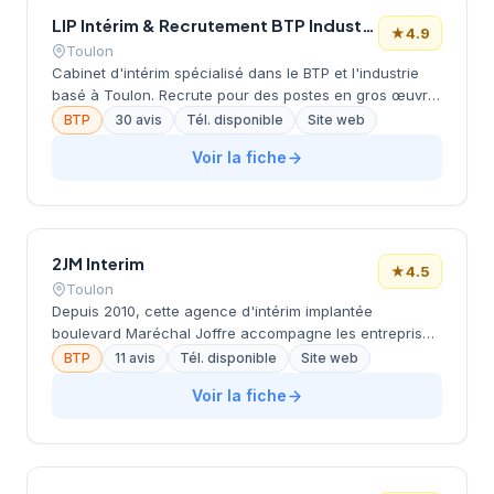
étoiles (9 avis).
LIP Intérim & Recrutement BTP Industrie
★
4.9
Toulon
Cabinet d'intérim spécialisé dans le BTP et l'industrie
basé à Toulon. Recrute pour des postes en gros œuvre,
second œuvre, travaux publics et espaces verts
BTP
30 avis
Tél. disponible
Site web
(menuisiers, plombiers, électriciens, maçons,
Voir la fiche
conducteurs d'engins, etc.). Note excellente (4.9/5).
2JM Interim
★
4.5
Toulon
Depuis 2010, cette agence d'intérim implantée
boulevard Maréchal Joffre accompagne les entreprises
toulonnaises dans leurs besoins de recrutement
BTP
11 avis
Tél. disponible
Site web
temporaire et permanent. La structure développe une
Voir la fiche
approche de proximité avec les acteurs économiques
locaux, particulièrement dans les secteurs du BTP, de
l'industrie et des services. Avec une note de 4,5/5 sur
Google basée sur 11 avis clients, elle témoigne d'une
relation de confiance établie avec sa clientèle varoise.