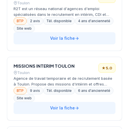
Toulon
R2T est un réseau national d'agences d'emploi
spécialisées dans le recrutement en intérim, CDI et
CDD. Le cabinet intervient principalement dans les
BTP
2 avis
Tél. disponible
4 ans d'ancienneté
secteurs du BTP, de l'environnement, de l'industrie, du
Site web
transport & logistique et du tertiaire. Il propose des
postes variés (électricien, mécanicien, conducteur de
Voir la fiche
travaux, chauffeur SPL, etc.) et s'adresse à la fois aux
candidats et aux entreprises. Basé à Toulon, il affiche
une note Google de 5.0/5.
MISSIONS INTERIM TOULON
★
5.0
Toulon
Agence de travail temporaire et de recrutement basée
à Toulon. Propose des missions d'intérim et offres
d'emploi dans plusieurs secteurs, notamment le
BTP
9 avis
Tél. disponible
6 ans d'ancienneté
bâtiment et la construction. Couvre une zone
Site web
géographique régionale incluant Montpellier, Toulouse,
Perpignan et d'autres villes du sud de la France. Offre
Voir la fiche
des services aux candidats (recherche d'emploi,
candidature en ligne, alertes emploi) et aux entreprises
(recrutement de talents). Très bien évaluée avec 5/5