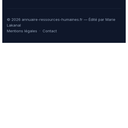
© 2026 annuaire-ressources-humaines.fr — Édité par Marie
Lakanal
Mentions légales
·
Contact