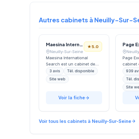
Autres cabinets à Neuilly-Sur-S
Maesina International Search
Page E
★
5.0
Neuilly-Sur-Seine
Neuill
Maesina International
Page Ex
Search est un cabinet de
cabinet
recrutement basé à Neuilly-
cadres d
3 avis
Tél. disponible
939 av
sur-Seine, spécialisé dans le
Neuilly-
Site web
Tél. di
sourcing et le placement de
dans la
Site w
talents aux fonctions
executiv
marketing, commerciales et
permane
Voir la fiche
V
digitales depuis 1973. Le
ainsi qu
cabinet propose également
talent. 
des services de conseil en
auprès d
recrutement, d'évaluation
internat
Voir tous les cabinets à Neuilly-Sur-Seine
de compétences, de conseil
missions
en organisation et de
stratégi
management de transition.
couvran