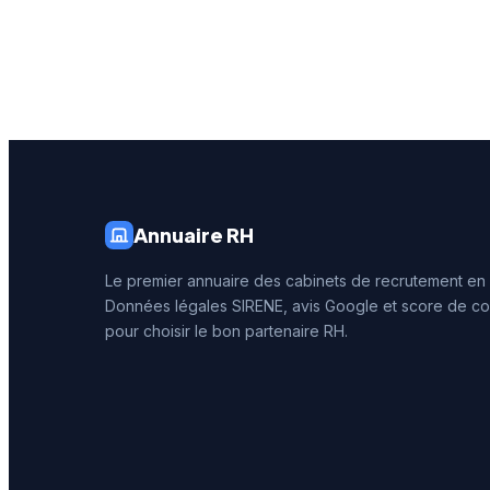
Avec plus de 850
secteurs
entreprises clientes et 200
technolo
recrutements réalisés
des ser
annuellement, Maesina
Executi
s'appuie sur une expertise
égaleme
pointue et une approche
d'adviso
méthodique pour répondre
et inclu
aux enjeux stratégiques de
managem
gouvernance et de
pour les
transformation de ses
d'organi
Annuaire RH
clients.
Le premier annuaire des cabinets de recrutement en
Données légales SIRENE, avis Google et score de co
pour choisir le bon partenaire RH.