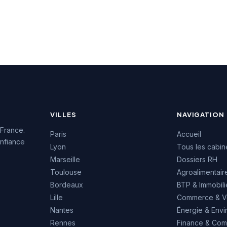
 industriel,
Page Personnel propose
gique, financier et
également des services
vices. Page
d'analyse RH et des
ve propose
données salariales pour
nt des services
accompagner les
ry RH, de diversité
entreprises dans leur
sion, ainsi que du
stratégie de recrutement.
ent intérimaire
 enjeux critiques
sation.
VILLES
NAVIGATION
 France.
Paris
Accueil
nfiance
Lyon
Tous les cabin
Marseille
Dossiers RH
Toulouse
Agroalimentair
Bordeaux
BTP & Immobili
Lille
Commerce & V
Nantes
Énergie & Env
Rennes
Finance & Comp