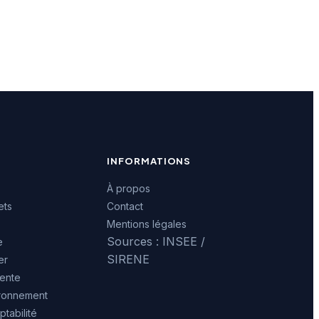
INFORMATIONS
À propos
ets
Contact
Mentions légales
Sources : INSEE /
e
SIRENE
er
ente
ironnement
tabilité