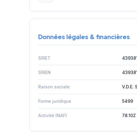
Données légales & financières
SIRET
43938
SIREN
43938
Raison sociale
V.D.E. 
Forme juridique
5499
Activité (NAF)
78.10Z