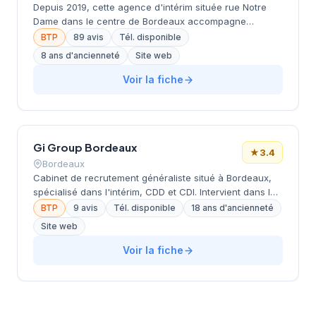
Depuis 2019, cette agence d'intérim située rue Notre
Dame dans le centre de Bordeaux accompagne
entreprises et candidats dans leurs projets de
BTP
89 avis
Tél. disponible
recrutement temporaire et permanent. La structure
8 ans d'ancienneté
Site web
développe une approche personnalisée du placement
de personnel, s'appuyant sur une connaissance
Voir la fiche
approfondie du marché local aquitain. L'équipe
intervient sur différents secteurs d'activité, de
l'industrie aux services, en passant par le BTP et la
logistique. Cette présence de 5 ans sur le marché
Gi Group Bordeaux
bordelais lui permet de constituer un réseau solide
★
3.4
d'entreprises partenaires et de candidats qualifiés.
Bordeaux
Cabinet de recrutement généraliste situé à Bordeaux,
spécialisé dans l'intérim, CDD et CDI. Intervient dans les
secteurs aéroportuaire, BTP, hôtellerie/restauration,
BTP
9 avis
Tél. disponible
18 ans d'ancienneté
logistique et transport. Propose également des
Site web
formations qualifiantes. Partenaire des structures
locales (Pôle Emploi, Mission Locale).
Voir la fiche