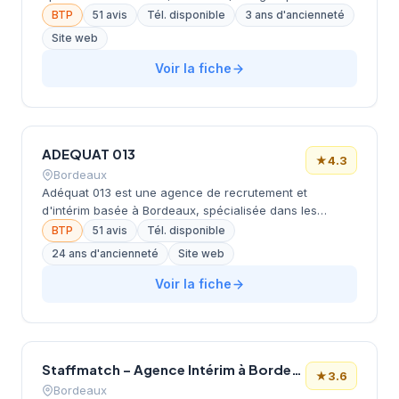
services. Propose des contrats en intérim, CDD et CDI.
BTP
51 avis
Tél. disponible
3 ans d'ancienneté
Dispose d'une plateforme en ligne MyAdéquat
Site web
accessible 24h/24. Agence bien notée (4.3/5 sur 51
avis) avec une équipe à l'écoute.
Voir la fiche
ADEQUAT 013
★
4.3
Bordeaux
Adéquat 013 est une agence de recrutement et
d'intérim basée à Bordeaux, spécialisée dans les
secteurs du BTP, de l'industrie, de la logistique et des
BTP
51 avis
Tél. disponible
services. Elle propose des solutions d'emploi en intérim,
24 ans d'ancienneté
Site web
CDD et CDI pour accompagner les entreprises dans
leur recrutement et les candidats dans leur recherche
Voir la fiche
d'emploi.
Staffmatch – Agence Intérim à Bordeaux
★
3.6
Bordeaux