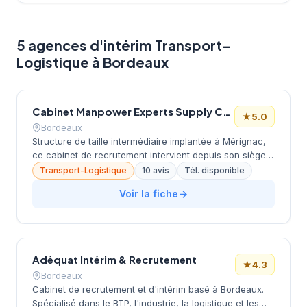
5 agences d'intérim Transport-
Logistique à Bordeaux
Cabinet Manpower Experts Supply Chain Bordeaux
★
5.0
Bordeaux
Structure de taille intermédiaire implantée à Mérignac,
ce cabinet de recrutement intervient depuis son siège
situé avenue de la Marne. L'équipe accompagne les
Transport-Logistique
10 avis
Tél. disponible
entreprises bordelaises dans leurs recherches de
Voir la fiche
profils qualifiés, en s'appuyant sur une connaissance
approfondie du tissu économique local. La proximité
géographique avec le centre de Bordeaux permet un
rayonnement efficace sur l'ensemble de la métropole.
Les retours clients témoignent d'un service
Adéquat Intérim & Recrutement
personnalisé et d'une approche collaborative dans le
★
4.3
Bordeaux
processus de recrutement.
Cabinet de recrutement et d'intérim basé à Bordeaux.
Spécialisé dans le BTP, l'industrie, la logistique et les