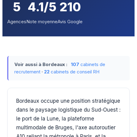
5
4.1/5
210
Agences
Note moyenne
Avis Google
Voir aussi à Bordeaux :
107
cabinets de
recrutement
·
22
cabinets de conseil RH
Bordeaux occupe une position stratégique
dans le paysage logistique du Sud-Ouest :
le port de la Lune, la plateforme
multimodale de Bruges, l'axe autoroutier
A10 reliant la métropole à Paris, et la