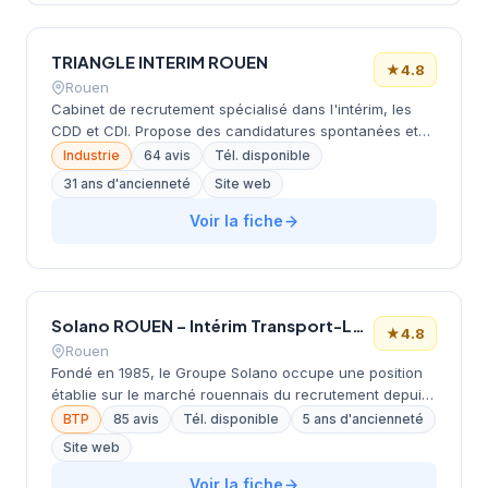
TRIANGLE INTERIM ROUEN
★
4.8
Rouen
Cabinet de recrutement spécialisé dans l'intérim, les
CDD et CDI. Propose des candidatures spontanées et
gère un vivier d'intérimaires. Offres visibles dans les
Industrie
64 avis
Tél. disponible
secteurs de l'industrie et logistique. Note Google
31 ans d'ancienneté
Site web
excellente (4.8/5 avec 64 avis).
Voir la fiche
Solano ROUEN – Intérim Transport-Logistique-Travaux publics
★
4.8
Rouen
Fondé en 1985, le Groupe Solano occupe une position
établie sur le marché rouennais du recrutement depuis
près de quarante ans. Ce cabinet, dirigé par la famille
BTP
85 avis
Tél. disponible
5 ans d'ancienneté
Solano, opère depuis ses locaux du quai Jean Moulin
Site web
dans le centre de Rouen. La structure développe ses
activités de conseil en recrutement et
Voir la fiche