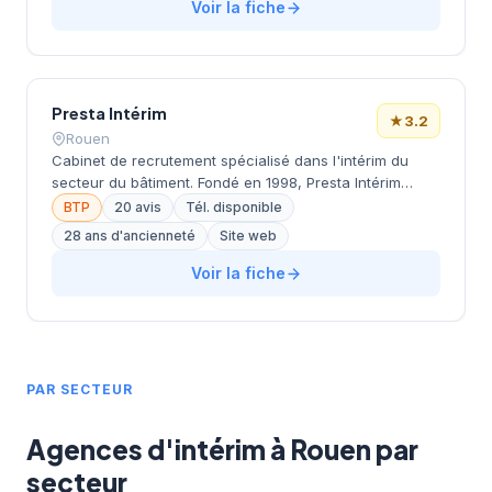
en s'appuyant sur une connaissance approfondie du
Voir la fiche
tissu économique rouennais. Avec une notation de
4,6/5 sur Google basée sur 54 avis clients,
l'établissement témoigne d'un niveau de satisfaction
élevé de sa clientèle. Son positionnement central sur
Presta Intérim
l'un des axes majeurs de la ville facilite l'accessibilité
★
3.2
pour les candidats et les entreprises partenaires.
Rouen
Cabinet de recrutement spécialisé dans l'intérim du
secteur du bâtiment. Fondé en 1998, Presta Intérim
propose des services de mise à disposition de
BTP
20 avis
Tél. disponible
personnel dans les domaines de l'électricité, plomberie,
28 ans d'ancienneté
Site web
maçonnerie, menuiserie, isolation, peinture, étanchéité
et manutention. Implanté à Rouen avec une couverture
Voir la fiche
nationale. Note Google modérée (3.2/5).
PAR SECTEUR
Agences d'intérim à Rouen par
secteur