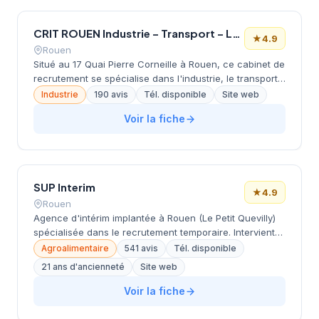
CRIT ROUEN Industrie – Transport – Logistique
★
4.9
Rouen
Situé au 17 Quai Pierre Corneille à Rouen, ce cabinet de
recrutement se spécialise dans l'industrie, le transport
et la logistique. La structure accompagne les
Industrie
190 avis
Tél. disponible
Site web
entreprises locales dans leurs recrutements sectoriels
Voir la fiche
tout en proposant des solutions d'intérim et de
placement. Avec une note de 4,9/5 sur Google basée
sur 190 avis clients, l'établissement témoigne d'une
solide reconnaissance de sa clientèle normande. Le
cabinet s'appuie sur l'expertise du réseau CRIT pour
SUP Interim
répondre aux besoins spécifiques du tissu économique
★
4.9
Rouen
rouennais.
Agence d'intérim implantée à Rouen (Le Petit Quevilly)
spécialisée dans le recrutement temporaire. Intervient
dans le BTP, l'industrie, la logistique, l'agroalimentaire,
Agroalimentaire
541 avis
Tél. disponible
le tertiaire et la grande distribution. Propose un
21 ans d'ancienneté
Site web
accompagnement complet du recrutement à la paie.
Excellente notation (4,9/5 avec 541 avis).
Voir la fiche