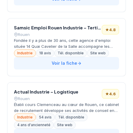
d'accompagnement professionnel auprès d'entreprises
régionales de différents secteurs. Avec une note
Google de 4,8/5 sur 85 avis clients, l'entreprise
bénéficie d'une reconnaissance solide de la part de
Samsic Emploi Rouen Industrie – Tertiaire
ses partenaires normands.
★
4.8
Rouen
Fondée il y a plus de 30 ans, cette agence d'emploi
située 14 Quai Cavelier de la Salle accompagne les
entreprises rouennaises dans leurs besoins en
Industrie
18 avis
Tél. disponible
Site web
recrutement et intérim. La structure propose ses
Voir la fiche
services de placement et de travail temporaire aux
secteurs industriel, tertiaire et logistique de la région
normande. Avec une note Google de 4,8/5 basée sur 18
avis clients, l'agence témoigne d'un service apprécié
par sa clientèle locale. Son implantation historique dans
Actual Industrie – Logistique
le réseau Samsic Emploi lui confère une expertise
★
4.6
Rouen
reconnue du marché de l'emploi seine-maritime.
Établi cours Clemenceau au cœur de Rouen, ce cabinet
de recrutement développe ses activités de conseil en
ressources humaines dans la métropole normande. La
Industrie
54 avis
Tél. disponible
structure accompagne les entreprises locales et
4 ans d'ancienneté
Site web
régionales dans leurs recherches de profils qualifiés,