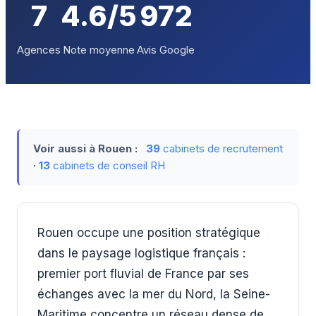
7
4.6/5
972
Agences
Note moyenne
Avis Google
Voir aussi à Rouen :
39
cabinets de recrutement
·
13
cabinets de conseil RH
Rouen occupe une position stratégique
dans le paysage logistique français :
premier port fluvial de France par ses
échanges avec la mer du Nord, la Seine-
Maritime concentre un réseau dense de