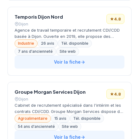
Temporis Dijon Nord
★
4.8
Dijon
Agence de travail temporaire et recrutement CDI/CDD
basée à Dijon. Ouverte en 2019, elle propose des
solutions d'emploi en intérim et contrats durables,
Industrie
26 avis
Tél. disponible
principalement dans l'industrie, la logistique et les
7 ans d'ancienneté
Site web
métiers techniques (chauffeurs, techniciens,
opérateurs de production). Équipe de 4 personnes
Voir la fiche
(Marine, Solen, Maelle, Séverine) engagée sur des
valeurs de confiance, bienveillance et proximité locale.
Groupe Morgan Services Dijon
★
4.8
Dijon
Cabinet de recrutement spécialisé dans l'intérim et les
contrats CDI/CDD. Groupe Morgan Services dispose de
plus de 100 agences en France, Belgique, Luxembourg
Agroalimentaire
15 avis
Tél. disponible
et Suisse. Le groupe propose 1615 offres d'emploi
54 ans d'ancienneté
Site web
actives, principalement dans les secteurs de l'industrie,
de la logistique et de l'agroalimentaire. Services
Voir la fiche