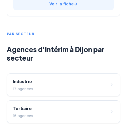
Voir la fiche
bourguignonnes dans leurs recrutements tout en
proposant des solutions d'emploi aux candidats locaux.
Avec une note de 3,8/5 sur 15 avis Google,
l'établissement témoigne d'une reconnaissance client
établie. Son positionnement géographique stratégique
lui permet de rayonner efficacement sur l'ensemble du
PAR SECTEUR
bassin d'emploi dijonnais.
Agences d'intérim à Dijon par
secteur
Industrie
17 agences
Tertiaire
15 agences