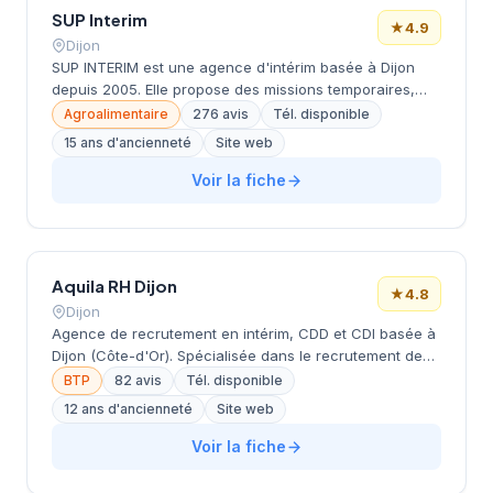
SUP Interim
★
4.9
Dijon
SUP INTERIM est une agence d'intérim basée à Dijon
depuis 2005. Elle propose des missions temporaires,
CDD et CDI dans l'industrie, le tertiaire, le bâtiment, la
Agroalimentaire
276 avis
Tél. disponible
logistique et l'agroalimentaire. L'agence accompagne
15 ans d'ancienneté
Site web
aussi bien les demandeurs d'emploi que les entreprises
(microentreprises à groupes internationaux) pour leurs
Voir la fiche
besoins en recrutement ponctuel ou durable. Note
Google : 4.9/5 (276 avis).
Aquila RH Dijon
★
4.8
Dijon
Agence de recrutement en intérim, CDD et CDI basée à
Dijon (Côte-d'Or). Spécialisée dans le recrutement de
profils CAP à Bac dans les domaines du bâtiment &
BTP
82 avis
Tél. disponible
travaux publics, transport, logistique, manutention,
12 ans d'ancienneté
Site web
industrie, maintenance et tertiaire. Note Google de 4.8/5
(82 avis).
Voir la fiche