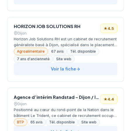
incluant le dépôt de CV en ligne, l'accompagnement
personnalisé et la formation intérimaire (29 000 heures).
Excellente réputation avec une note Google de 4.8/5.
HORIZON JOB SOLUTIONS RH
★
4.5
Dijon
Horizon Job Solutions RH est un cabinet de recrutement
généraliste basé à Dijon, spécialisé dans le placement
en intérim, CDI et CDD. Le cabinet opère à l'échelle de
Agroalimentaire
67 avis
Tél. disponible
la région Bourgogne-Franche-Comté et Auvergne-
7 ans d'ancienneté
Site web
Rhône-Alpes avec plusieurs agences, et intervient dans
des secteurs variés tels que le BTP, l'hôtellerie,
Voir la fiche
l'industrie, la logistique, la restauration et le secteur
viticole.
Agence d’intérim Randstad – Dijon / Industrie – Transport & logistique – BTP
★
4.4
Dijon
Positionné au cœur du rond-point de la Nation dans le
bâtiment Le Trident, ce cabinet de recrutement occupe
un emplacement stratégique de Dijon. L'agence
BTP
65 avis
Tél. disponible
Site web
accompagne les entreprises bourguignonnes dans