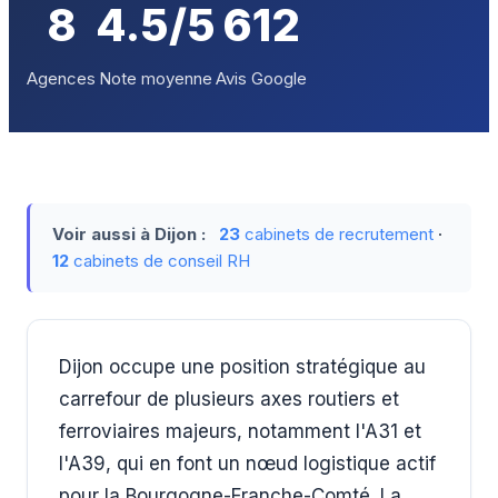
8
4.5/5
612
Agences
Note moyenne
Avis Google
Voir aussi à Dijon :
23
cabinets de recrutement
·
12
cabinets de conseil RH
Dijon occupe une position stratégique au
carrefour de plusieurs axes routiers et
ferroviaires majeurs, notamment l'A31 et
l'A39, qui en font un nœud logistique actif
pour la Bourgogne-Franche-Comté. La